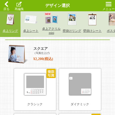
デザイン選択
戻る
再編集
メニュー
卓上アクリル
卓上リング
卓上シート
壁掛けリング
壁掛けシート
ポス
mini
スクエア
写真仕上げ
¥2,200(税込)
クラシック
ダイナミック